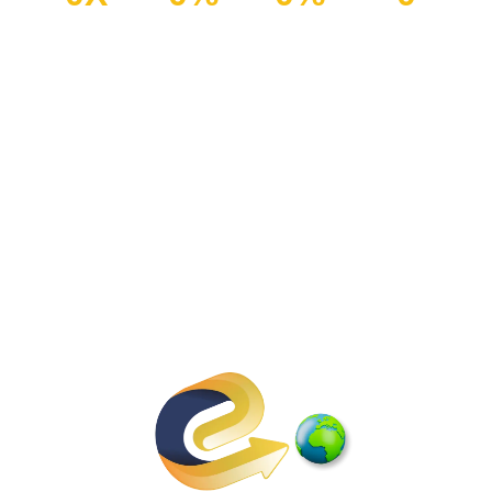
Más
Más Visitas
Más
Años De
Tráfico
Desde
Páginas
Experiencia
Orgánico
Dispositivos
Vistas
Móviles