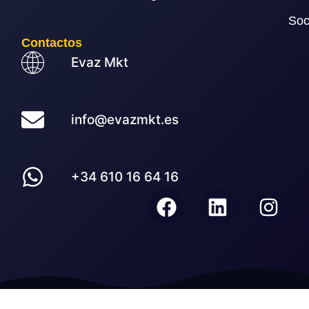
Soc
Contactos
Evaz Mkt
info@evazmkt.es
+34 610 16 64 16